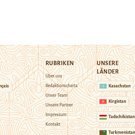
RUBRIKEN
UNSERE
LÄNDER
Über uns
Redaktionscharta
nçais
Kasachstan
Unser Team
Kirgistan
Unsere Partner
Impressum
Tadschikistan
Kontakt
Turkmenista