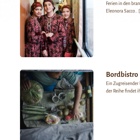
Ferien in den br
Eleonora Sacco…
[
Bordbistro
Ein Zugreisender b
der Reihe findet i