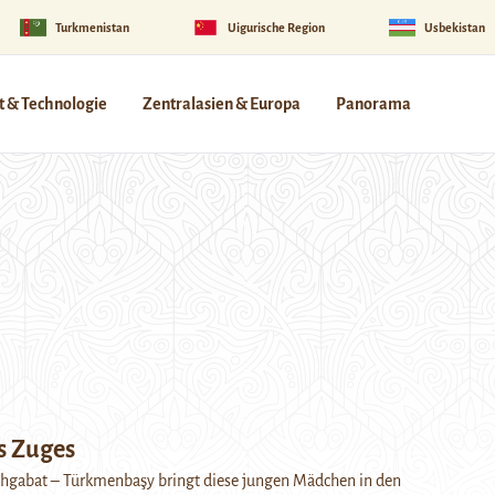
Turkmenistan
Uigurische Region
Usbekistan
 & Technologie
Zentralasien & Europa
Panorama
s Zuges
hgabat – Türkmenbaşy bringt diese jungen Mädchen in den