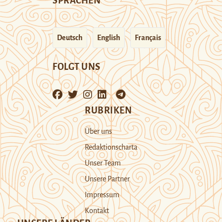
SPRACHEN
Deutsch
English
Français
FOLGT UNS
RUBRIKEN
Über uns
Redaktionscharta
Unser Team
Unsere Partner
Impressum
Kontakt