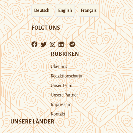
Deutsch
English
Français
FOLGT UNS
RUBRIKEN
Über uns
Redaktionscharta
Unser Team
Unsere Partner
Impressum
Kontakt
UNSERE LÄNDER