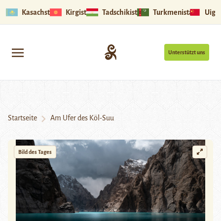
Kasachstan
Kirgistan
Tadschikistan
Turkmenistan
Uigu
Unterstützt uns
Startseite
Am Ufer des Köl-Suu
Bild des Tages