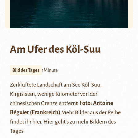
Am Ufer des Köl-Suu
Bild des Tages
1Minute
Zerklüftete Landschaft am See
Köl-Suu
,
Kirgisistan, wenige Kilometer von der
chinesischen Grenze entfernt.
Foto: Antoine
Béguier
(Frankreich)
Mehr Bilder aus der Reihe
findet ihr
hier
.
Hier
geht’s zu mehr Bildern des
Tages.