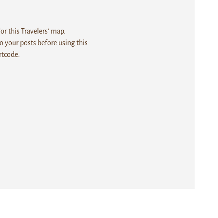
r this Travelers' map.
 your posts before using this
rtcode.