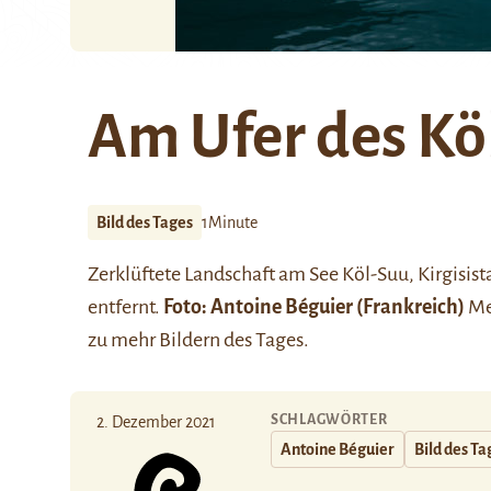
Am Ufer des Kö
Bild des Tages
1Minute
Zerklüftete Landschaft am See
Köl-Suu
, Kirgisi
entfernt.
Foto: Antoine Béguier
(Frankreich)
Meh
zu mehr Bildern des Tages.
SCHLAGWÖRTER
2. Dezember 2021
Antoine Béguier
Bild des Ta