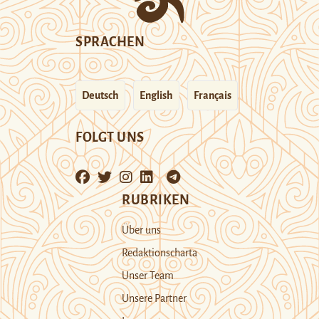
SPRACHEN
Deutsch
English
Français
FOLGT UNS
RUBRIKEN
Über uns
Redaktionscharta
Unser Team
Unsere Partner