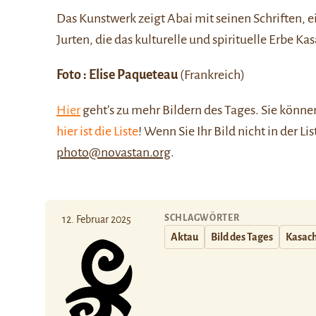
Das Kunstwerk zeigt Abai mit seinen Schriften, 
Jurten, die das kulturelle und spirituelle Erbe K
Foto : Elise Paqueteau
(Frankreich)
Hier
geht’s zu mehr Bildern des Tages. Sie kön
hier ist die Liste
! Wenn Sie Ihr Bild nicht in der Li
photo@novastan.org
.
SCHLAGWÖRTER
12. Februar 2025
Aktau
Bild des Tages
Kasac