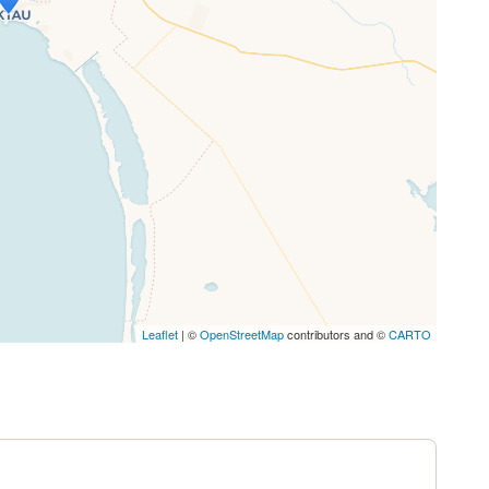
ne Seite vollständig geladen wurde,
letJS-Dateien.
Leaflet
| ©
OpenStreetMap
contributors and ©
CARTO