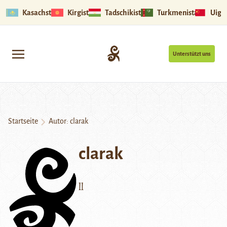
Kasachstan
Kirgistan
Tadschikistan
Turkmenistan
Uigu
Unterstützt uns
Startseite
Autor: clarak
clarak
ll