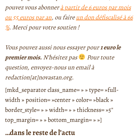
pouvez vous abonner
à partir de 6 euros par mois
ou 55 euros par an
, ou faire
un don défiscalisé à 66
%
.
Merci pour votre soutien !
Vous pouvez aussi nous essayer pour
1 euro le
premier mois.
N’hésitez pas
Pour toute
question, envoyez-nous un email à
redaction[at]novastan.org
.
[mkd_separator class_name= » » type= »full-
width » position= »center » color= »black »
border_style= » » width= » » thickness= »5″
top_margin= » » bottom_margin= » »]
…dans le reste de l’actu