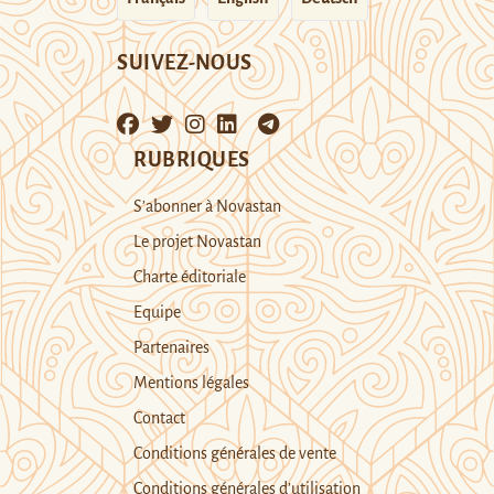
SUIVEZ-NOUS
RUBRIQUES
S’abonner à Novastan
Le projet Novastan
Charte éditoriale
Equipe
Partenaires
Mentions légales
Contact
Conditions générales de vente
Conditions générales d’utilisation