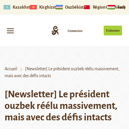
Kazakhstan
Kirghizstan
Ouzbékistan
Région Ouïghoure
Tadjik
S’abonner
Connexion
Accueil
[Newsletter] Le président ouzbek réélu massivement,
mais avec des défis intacts
[Newsletter] Le président
ouzbek réélu massivement,
mais avec des défis intacts