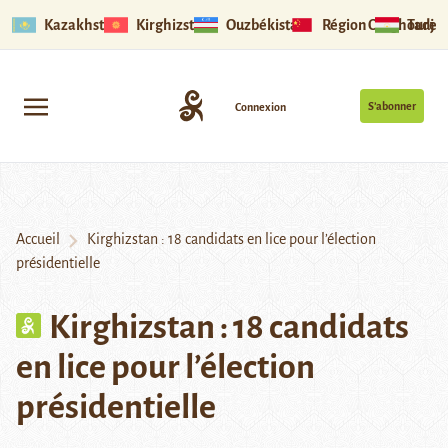
Kazakhstan
Kirghizstan
Ouzbékistan
Région Ouïghoure
Tadjik
S’abonner
Connexion
Accueil
Kirghizstan : 18 candidats en lice pour l’élection
présidentielle
Kirghizstan : 18 candidats
en lice pour l’élection
présidentielle