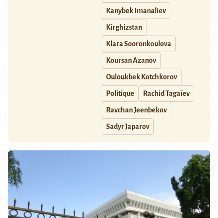
Kanybek Imanaliev
Kirghizstan
Klara Sooronkoulova
Koursan Azanov
Ouloukbek Kotchkorov
Politique
Rachid Tagaïev
Ravchan Jeenbekov
Sadyr Japarov