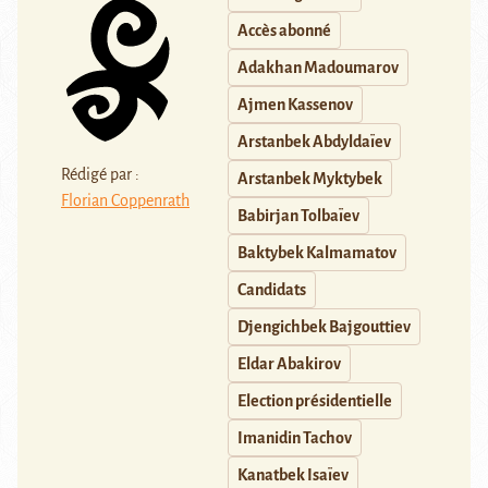
Accès abonné
Adakhan Madoumarov
Ajmen Kassenov
Arstanbek Abdyldaïev
Rédigé par :
Arstanbek Myktybek
Florian Coppenrath
Babirjan Tolbaïev
Baktybek Kalmamatov
Candidats
Djengichbek Bajgouttiev
Eldar Abakirov
Election présidentielle
Imanidin Tachov
Kanatbek Isaïev