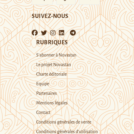
SUIVEZ-NOUS
RUBRIQUES
S’abonner à Novastan
Le projet Novastan
Charte éditoriale
Equipe
Partenaires
Mentions légales
Contact
Conditions générales de vente
Conditions générales d’utilisation