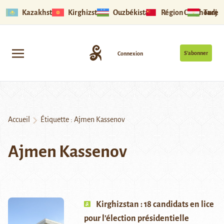
Kazakhstan
Kirghizstan
Ouzbékistan
Région Ouïghoure
Tadjik
S’abonner
Connexion
Accueil
Étiquette :
Ajmen Kassenov
Ajmen Kassenov
Kirghizstan : 18 candidats en lice
pour l’élection présidentielle