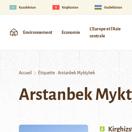
Kazakhstan
Kirghizstan
Ouzbékistan
L'Europe et l'Asie
Environnement
Economie
centrale
Accueil
Étiquette :
Arstanbek Myktybek
Arstanbek Myk
Kirghizs