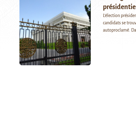
présidentie
L’élection préside
candidats se trou
autoproclamé. D