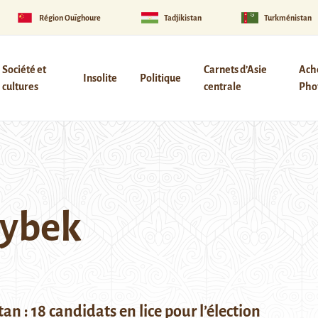
Région Ouïghoure
Tadjikistan
Turkménistan
Société et
Carnets d’Asie
Ach
Insolite
Politique
cultures
centrale
Phot
tybek
tan : 18 candidats en lice pour l’élection