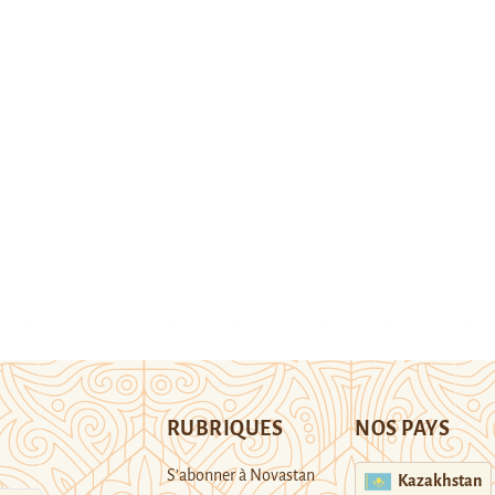
RUBRIQUES
NOS PAYS
S’abonner à Novastan
Kazakhstan