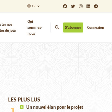
FR
Qui
eter nos
sommes-
S’abonner
Connexion
os du jour
nous
LES PLUS LUS
Un nouvel élan pour le projet