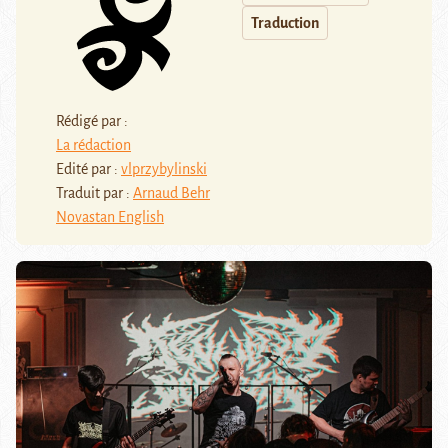
Traduction
Rédigé par :
La rédaction
Edité par :
vlprzybylinski
Traduit par :
Arnaud Behr
Novastan English