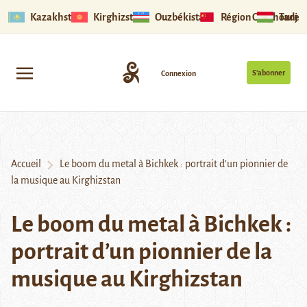
Kazakhstan
Kirghizstan
Ouzbékistan
Région Ouïghoure
Tadjik
S’abonner
Connexion
Accueil
Le boom du metal à Bichkek : portrait d’un pionnier de
la musique au Kirghizstan
Le boom du metal à Bichkek :
portrait d’un pionnier de la
musique au Kirghizstan