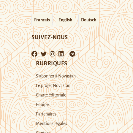
Français
English
Deutsch
SUIVEZ-NOUS
RUBRIQUES
S’abonner à Novastan
Le projet Novastan
Charte éditoriale
Equipe
Partenaires
Mentions légales