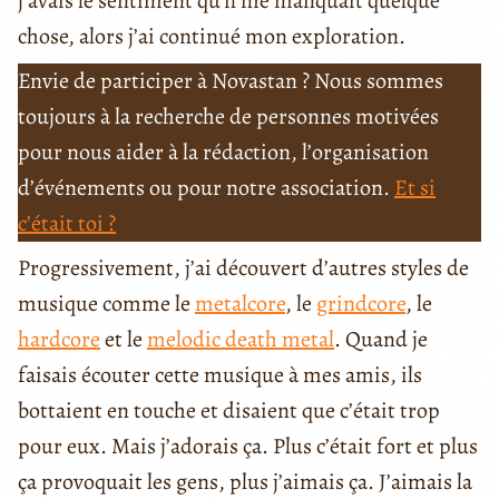
j’avais le sentiment qu’il me manquait quelque
chose, alors j’ai continué mon exploration.
Envie de participer à Novastan ? Nous sommes
toujours à la recherche de personnes motivées
pour nous aider à la rédaction, l’organisation
d’événements ou pour notre association.
Et si
c’était toi ?
Progressivement, j’ai découvert d’autres styles de
musique comme le
metalcore
, le
grindcore
, le
hardcore
et le
melodic death metal
. Quand je
faisais écouter cette musique à mes amis, ils
bottaient en touche et disaient que c’était trop
pour eux. Mais j’adorais ça. Plus c’était fort et plus
ça provoquait les gens, plus j’aimais ça. J’aimais la