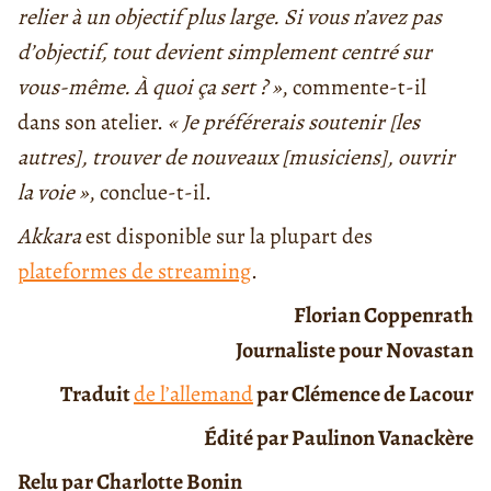
relier à un objectif plus large. Si vous n’avez pas
d’objectif, tout devient simplement centré sur
vous-même. À quoi
ç
a sert ? »
, commente-t-il
dans son atelier.
« Je pré
f
érerais soutenir [les
autres], trouver de nouveaux [musiciens], ouvrir
la voie
»
, conclue-t-il.
Akkara
est disponible sur la plupart des
plateformes de streaming
.
Florian Coppenrath
Journaliste pour Novastan
Traduit
de l’allemand
par Clémence de Lacour
Édité par Paulinon Vanackère
Relu par Charlotte Bonin