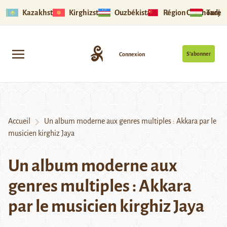
Kazakhstan
Kirghizstan
Ouzbékistan
Région Ouïghoure
Tadjik
S’abonner
Connexion
Accueil
Un album moderne aux genres multiples : Akkara par le
musicien kirghiz Jaya
Un album moderne aux
genres multiples : Akkara
par le musicien kirghiz Jaya