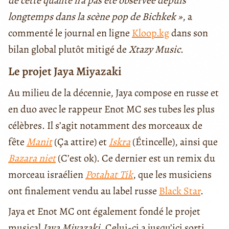
de cette qualité n’a pas été observée depuis
longtemps dans la scène pop de Bichkek
»
, a
commenté le journal en ligne
Kloop.kg
dans son
bilan global plutôt mitigé de
Xtazy Music
.
Le projet Jaya Miyazaki
Au milieu de la décennie, Jaya compose en russe et
en duo avec le rappeur Enot MC ses tubes les plus
célèbres. Il s’agit notamment des morceaux de
fête
Manit
(Ça attire) et
Iskra
(Étincelle), ainsi que
Bazara niet
(C’est ok). Ce dernier est un remix du
morceau israélien
Potahat Tik
, que les musiciens
ont finalement vendu au label russe
Black Star
.
Jaya et Enot MC ont également fondé le projet
musical
Jaya Miyazaki
. Celui-ci a jusqu’ici sorti