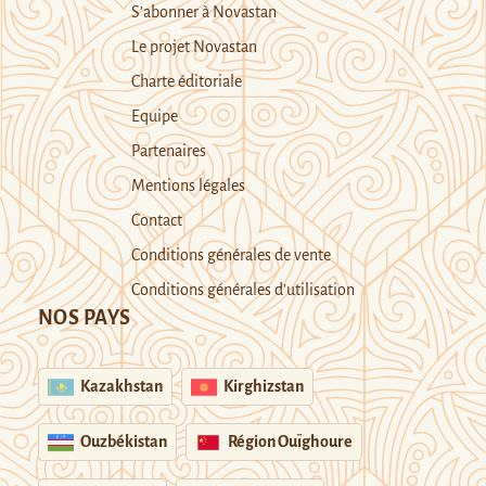
S’abonner à Novastan
Le projet Novastan
Charte éditoriale
Equipe
Partenaires
Mentions légales
Contact
Conditions générales de vente
Conditions générales d’utilisation
NOS PAYS
Kazakhstan
Kirghizstan
Ouzbékistan
Région Ouïghoure