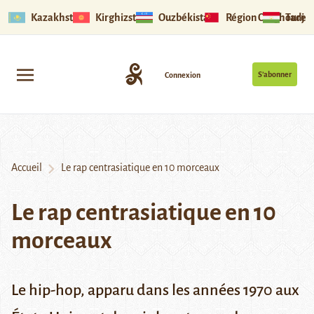
Kazakhstan
Kirghizstan
Ouzbékistan
Région Ouïghoure
Tadjik
S’abonner
Connexion
Accueil
Le rap centrasiatique en 10 morceaux
Le rap centrasiatique en 10
morceaux
Le hip-hop, apparu dans les années 1970 aux