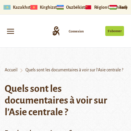
Kazakhstan
Kirghizstan
Ouzbékistan
Région Ouïghoure
Tadjik
S’abonner
Connexion
Accueil
Quels sont les documentaires à voir sur l’Asie centrale ?
Quels sont les
documentaires à voir sur
l’Asie centrale ?