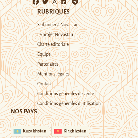
RUBRIQUES
S’abonner à Novastan
Le projet Novastan
Charte éditoriale
Equipe
Partenaires
Mentions légales
Contact
Conditions générales de vente
Conditions générales d’utilisation
NOS PAYS
Kazakhstan
Kirghizstan