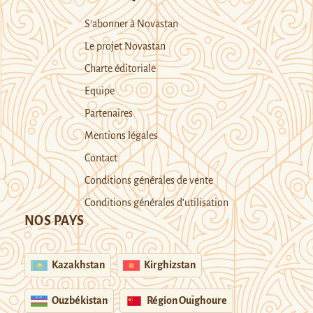
S’abonner à Novastan
Le projet Novastan
Charte éditoriale
Equipe
Partenaires
Mentions légales
Contact
Conditions générales de vente
Conditions générales d’utilisation
NOS PAYS
Kazakhstan
Kirghizstan
Ouzbékistan
Région Ouïghoure