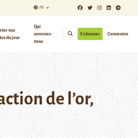
FR
Qui
eter nos
sommes-
S’abonner
Connexion
os du jour
nous
action de l’or,