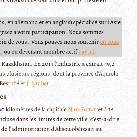
tants d’Aksou se sont unis et ont protesté en
, en allemand et en anglais) spécialisé sur l'Asie
e grâce à votre participation. Nous sommes
soin de vous ! Vous pouvez nous soutenir
en vous
%
, ou en devenant membre actif
par ici
.
Kazakhstan. En 2014 l’industrie a extrait 49,2
ans plusieurs régions, dont la province d’Aqmola.
 Bestobé et
Jolymbet
.
nes
200 kilomètres de la capitale
Nur-Sultan
et à 18
cluse dans les limites de cette ville, c’est-à-dire
de l’administration d’Aksou obéissait au