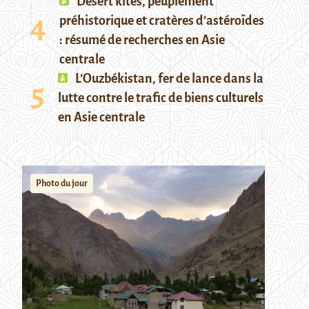
Desert kites, peuplement
préhistorique et cratères d’astéroïdes
: résumé de recherches en Asie
centrale
L’Ouzbékistan, fer de lance dans la
lutte contre le trafic de biens culturels
en Asie centrale
Photo du jour