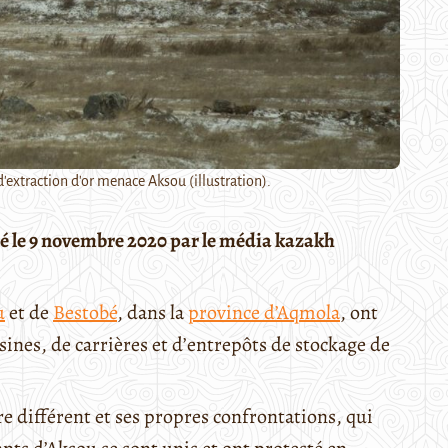
'extraction d'or menace Aksou (illustration).
lié le 9 novembre 2020 par le média kazakh
u
et de
Bestobé
, dans la
province d’Aqmola
, ont
ines, de carrières et d’entrepôts de stockage de
e différent et ses propres confrontations, qui