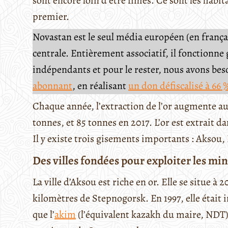
sont encore loin d’être finies. Ce sont les habi
premier.
Novastan est le seul média européen (en français
centrale. Entièrement associatif, il fonctionn
indépendants et pour le rester, nous avons be
abonnant
, en réalisant
un don défiscalisé à 66 
Chaque année, l’extraction de l’or augmente au 
tonnes, et 85 tonnes en 2017. L’or est extrait d
Il y existe trois gisements importants : Aksou,
Des villes fondées pour exploiter les mi
La ville d’Aksou est riche en or. Elle se situe à 
kilomètres de Stepnogorsk. En 1997, elle était in
que l’
akim
(l’équivalent kazakh du maire, NDT) 