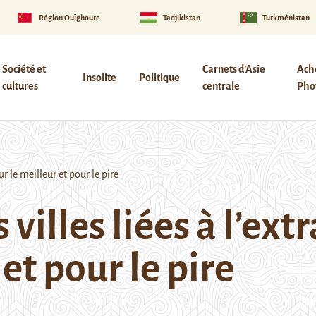
Région Ouïghoure
Tadjikistan
Turkménistan
Société et
Carnets d’Asie
Ach
Insolite
Politique
cultures
centrale
Phot
ur le meilleur et pour le pire
villes liées à l’extr
et pour le pire