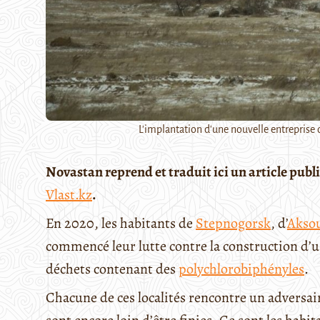
L'implantation d'une nouvelle entreprise d
Novastan reprend et traduit ici un article pub
Vlast.kz
.
En 2020, les habitants de
Stepnogorsk
, d’
Akso
commencé leur lutte contre la construction d’us
déchets contenant des
polychlorobiphényles
.
Chacune de ces localités rencontre un adversair