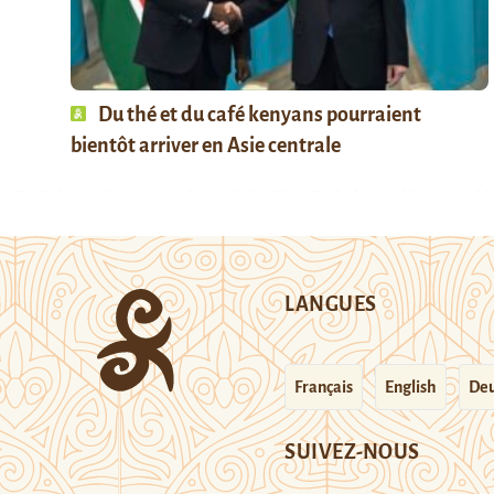
Du thé et du café kenyans pourraient
bientôt arriver en Asie centrale
LANGUES
Français
English
Deu
SUIVEZ-NOUS