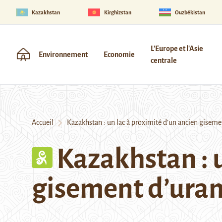
Kazakhstan
Kirghizstan
Ouzbékistan
L'Europe et l'Asie
Environnement
Economie
centrale
Accueil
Kazakhstan : un lac à proximité d’un ancien giseme
Kazakhstan : u
gisement d’uran