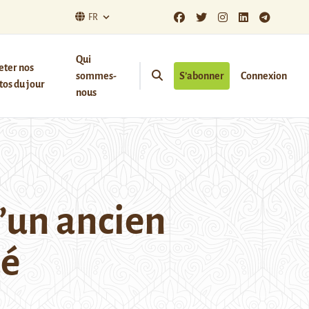
FR
Qui
eter nos
sommes-
S’abonner
Connexion
os du jour
nous
d’un ancien
ué