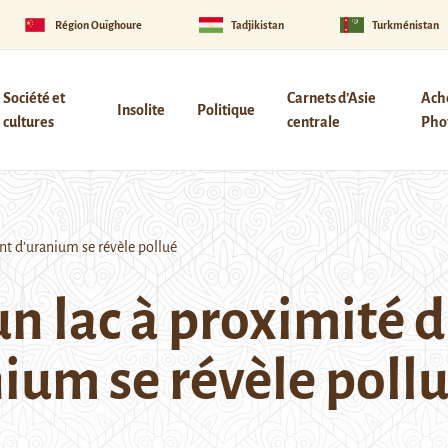
Région Ouïghoure
Tadjikistan
Turkménistan
Société et
Carnets d’Asie
Ach
Insolite
Politique
cultures
centrale
Phot
nt d’uranium se révèle pollué
n lac à proximité 
ium se révèle poll