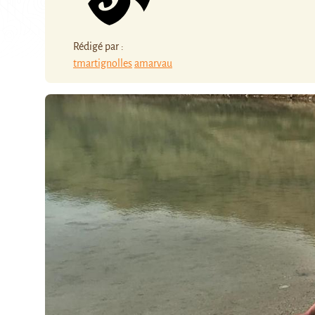
Rédigé par :
tmartignolles
amarvau