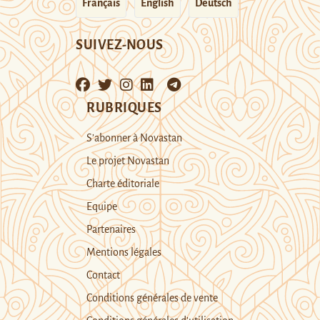
Français
English
Deutsch
SUIVEZ-NOUS
RUBRIQUES
S’abonner à Novastan
Le projet Novastan
Charte éditoriale
Equipe
Partenaires
Mentions légales
Contact
Conditions générales de vente