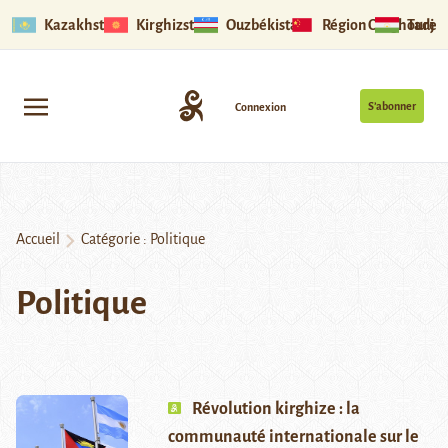
Kazakhstan
Kirghizstan
Ouzbékistan
Région Ouïghoure
Tadjik
S’abonner
Connexion
Accueil
Catégorie :
Politique
Politique
Révolution kirghize : la
communauté internationale sur le