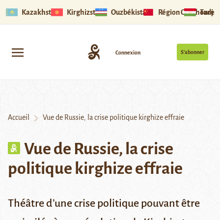
Kazakhstan
Kirghizstan
Ouzbékistan
Région Ouïghoure
Tadjik
S’abonner
Connexion
Accueil
Vue de Russie, la crise politique kirghize effraie
Vue de Russie, la crise
politique kirghize effraie
Théâtre d’une crise politique pouvant être