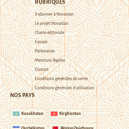
RUBRIQUES
S’abonner à Novastan
Le projet Novastan
Charte éditoriale
Equipe
Partenaires
Mentions légales
Contact
Conditions générales de vente
Conditions générales d’utilisation
NOS PAYS
Kazakhstan
Kirghizstan
Ouzbékistan
Région Ouïghoure