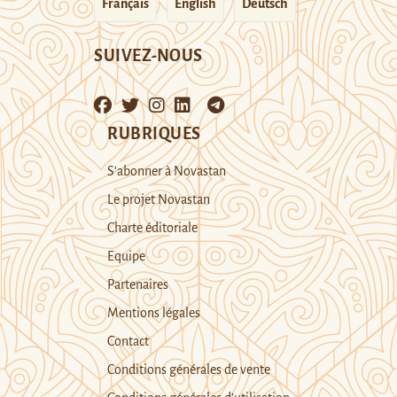
Français
English
Deutsch
SUIVEZ-NOUS
RUBRIQUES
S’abonner à Novastan
Le projet Novastan
Charte éditoriale
Equipe
Partenaires
Mentions légales
Contact
Conditions générales de vente