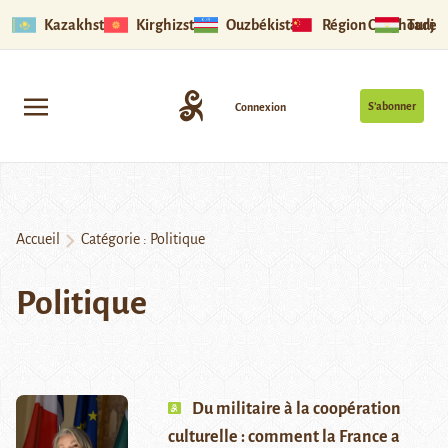
Kazakhstan
Kirghizstan
Ouzbékistan
Région Ouïghoure
Tadjik
S’abonner
Connexion
Accueil
Catégorie :
Politique
Politique
Du militaire à la coopération
culturelle : comment la France a