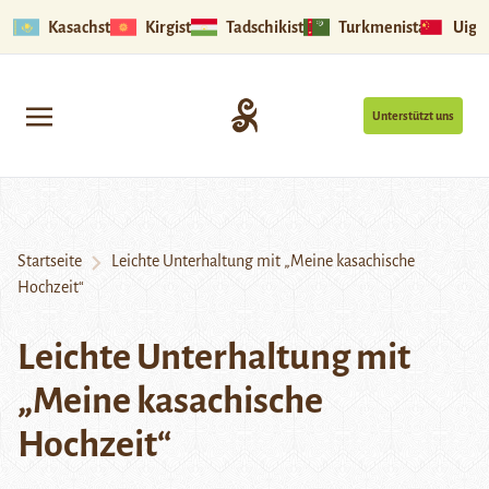
Kasachstan
Kirgistan
Tadschikistan
Turkmenistan
Uigu
Unterstützt uns
Startseite
Leichte Unterhaltung mit „Meine kasachische
Hochzeit“
Leichte Unterhaltung mit
„Meine kasachische
Hochzeit“