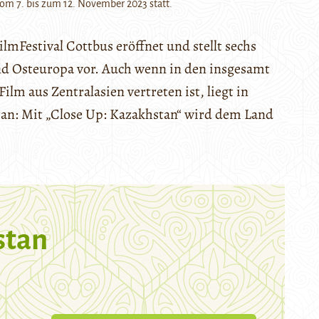
 vom 7. bis zum 12. November 2023 statt.
ilmFestival Cottbus eröffnet und stellt sechs
und Osteuropa vor. Auch wenn in den insgesamt
lm aus Zentralasien vertreten ist, liegt in
tan: Mit „Close Up: Kazakhstan“ wird dem Land
stan