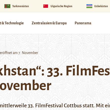
Turkmenistan
Uigurische Region
Usbekistan
 & Technologie
Zentralasien & Europa
Panorama
s eröffnet am 7. November
hstan“: 33. FilmFes
 November
ttlerweile 33. FilmFestival Cottbus statt. Mit e