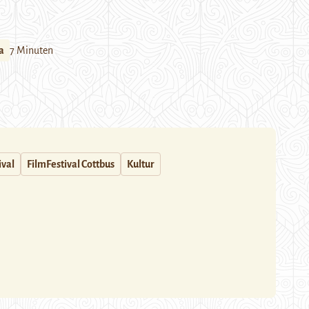
a
7 Minuten
ival
FilmFestival Cottbus
Kultur