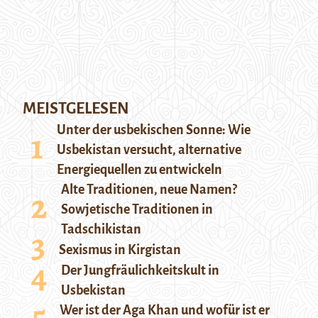
MEISTGELESEN
Unter der usbekischen Sonne: Wie
Usbekistan versucht, alternative
Energiequellen zu entwickeln
Alte Traditionen, neue Namen?
Sowjetische Traditionen in
Tadschikistan
Sexismus in Kirgistan
Der Jungfräulichkeitskult in
Usbekistan
Wer ist der Aga Khan und wofür ist er