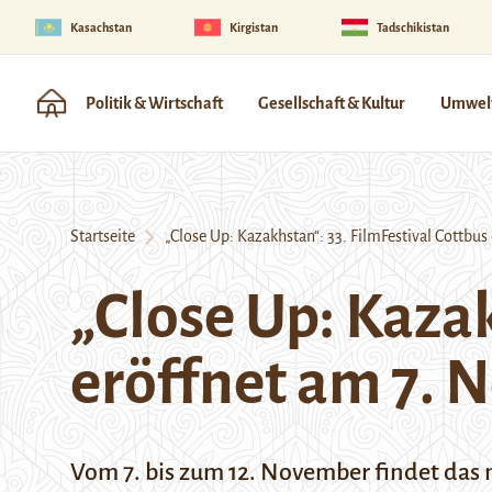
Kasachstan
Kirgistan
Tadschikistan
Politik & Wirtschaft
Gesellschaft & Kultur
Umwelt
Startseite
„Close Up: Kazakhstan“: 33. FilmFestival Cottbu
„Close Up: Kazak
eröffnet am 7.
Vom 7. bis zum 12. November findet das mi