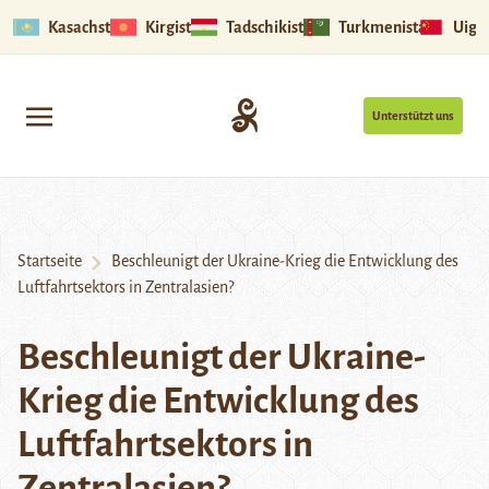
Kasachstan
Kirgistan
Tadschikistan
Turkmenistan
Uigu
Unterstützt uns
Startseite
Beschleunigt der Ukraine-Krieg die Entwicklung des
Luftfahrtsektors in Zentralasien?
Beschleunigt der Ukraine-
Krieg die Entwicklung des
Luftfahrtsektors in
Zentralasien?