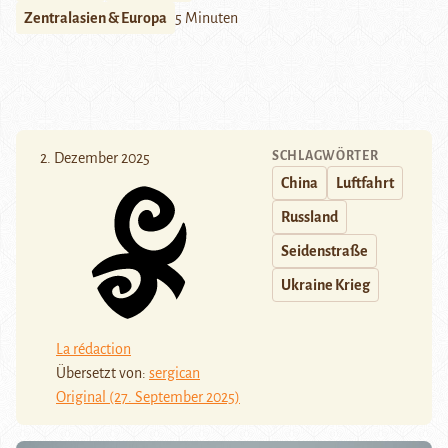
Zentralasien & Europa
5 Minuten
SCHLAGWÖRTER
2. Dezember 2025
China
Luftfahrt
Russland
Seidenstraße
Ukraine Krieg
La rédaction
Übersetzt von:
sergican
Original (27. September 2025)