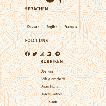
SPRACHEN
Deutsch
English
Français
FOLGT UNS
RUBRIKEN
Über uns
Redaktionscharta
Unser Team
Unsere Partner
Impressum