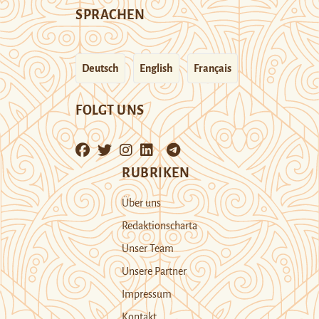
SPRACHEN
Deutsch
English
Français
FOLGT UNS
RUBRIKEN
Über uns
Redaktionscharta
Unser Team
Unsere Partner
Impressum
Kontakt