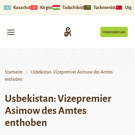
Kasachstan
Kirgistan
Tadschikistan
Turkmenistan
Uigu
Unterstützt uns
Startseite
Usbekistan: Vizepremier Asimow des Amtes
enthoben
Usbekistan: Vizepremier
Asimow des Amtes
enthoben