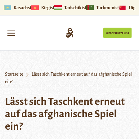
Kasachstan
Kirgistan
Tadschikistan
Turkmenistan
Uigu
Unterstützt uns
Startseite
Lässt sich Taschkent erneut auf das afghanische Spiel
ein?
Lässt sich Taschkent erneut
auf das afghanische Spiel
ein?