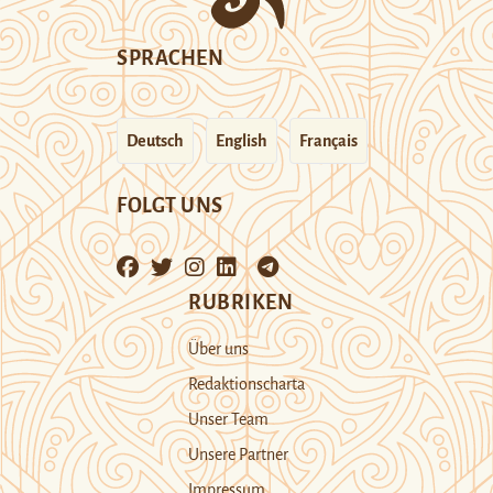
SPRACHEN
Deutsch
English
Français
FOLGT UNS
RUBRIKEN
Über uns
Redaktionscharta
Unser Team
Unsere Partner
Impressum