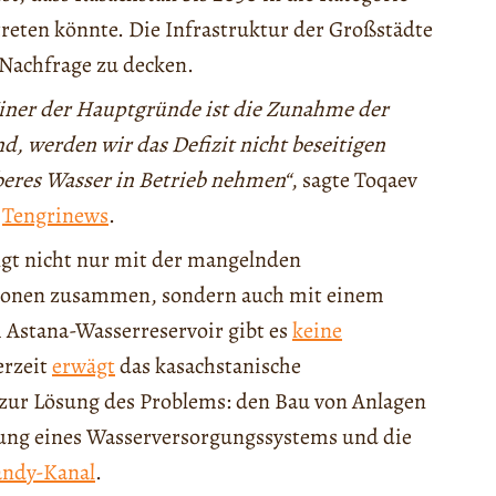
eten könnte. Die Infrastruktur der Großstädte
e Nachfrage zu decken.
Einer der Hauptgründe ist die Zunahme der
nd, werden wir das Defizit nicht beseitigen
beres Wasser in Betrieb nehmen“
, sagte Toqaev
r
Tengrinews
.
gt nicht nur mit der mangelnden
ionen zusammen, sondern auch mit einem
 Astana-Wasserreservoir gibt es
keine
erzeit
erwägt
das kasachstanische
zur Lösung des Problems: den Bau von Anlagen
gung eines Wasserversorgungssystems und die
andy-Kanal
.