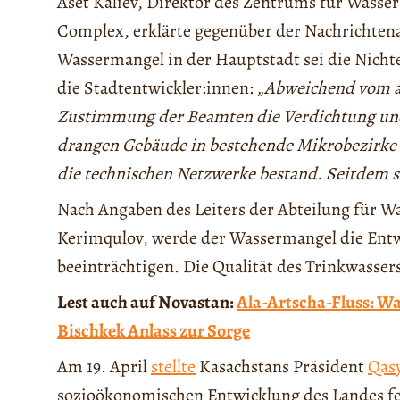
Aset Kaliev, Direktor des Zentrums für Wassers
Complex, erklärte gegenüber der Nachrichte
Wassermangel in der Hauptstadt sei die Nicht
die Stadtentwickler:innen:
„Abweichend vom a
Zustimmung der Beamten die Verdichtung un
drangen Gebäude in bestehende Mikrobezirke ei
die technischen Netzwerke bestand. Seitdem st
Nach Angaben des Leiters der Abteilung für 
Kerimqulov, werde der Wassermangel die Entw
beeinträchtigen. Die Qualität des Trinkwassers
Lest auch auf Novastan:
Ala-Artscha-Fluss: Wa
Bischkek Anlass zur Sorge
Am 19. April
stellte
Kasachstans Präsident
Qas
sozioökonomischen Entwicklung des Landes fes