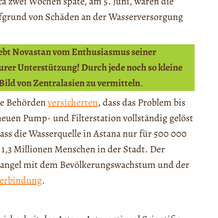
a zwei Wochen späte, am 5. Juni, waren die
ufgrund von Schäden an der Wasserversorgung
lebt Novastan vom Enthusiasmus seiner
rer Unterstützung! Durch jede noch so kleine
 Bild von Zentralasien zu vermitteln
.
die Behörden
versicherten
, dass das Problem bis
euen Pump- und Filterstation vollständig gelöst
dass die Wasserquelle in Astana nur für 500 000
 1,3 Millionen Menschen in der Stadt. Der
mangel mit dem Bevölkerungswachstum und der
Verbindung
.