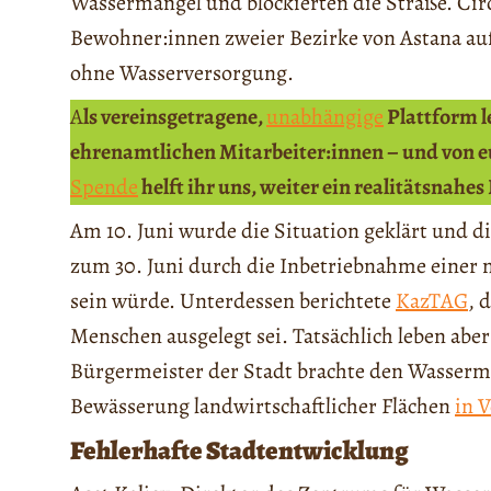
Wassermangel und blockierten die Straße. Circ
Bewohner:innen zweier Bezirke von Astana a
ohne Wasserversorgung.
A
ls vereinsgetragene,
unabhängige
Plattform 
ehrenamtlichen Mitarbeiter:innen – und von eu
Spende
helft ihr uns, weiter ein realitätsnahes
Am 10. Juni wurde die Situation geklärt und 
zum 30. Juni durch die Inbetriebnahme einer n
sein würde. Unterdessen berichtete
KazTAG
, 
Menschen ausgelegt sei. Tatsächlich leben aber
Bürgermeister der Stadt brachte den Wasser
Bewässerung landwirtschaftlicher Flächen
in 
Fehlerhafte Stadtentwicklung