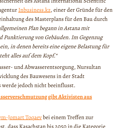
icherheit des Astana International Scientific
nagentur
Inbusiness.kz
, einer der Gründe für den
einhaltung des Masterplans für den Bau durch
llgemeinen Plan begann in Astana mit
d Punktierung von Gebäuden. Im Gegenzug
n, in denen bereits eine eigene Belastung für
eht alles auf dem Kopf.“
Wasser- und Abwasserentsorgung, Nursultan
icklung des Bauwesens in der Stadt
 werde jedoch nicht beeinflusst.
sserverschmutzung gibt Aktivisten aus
ym-Jomart Toqaev
bei einem Treffen zur
t, dass Kasachstan bis 2050 in die Kategorie