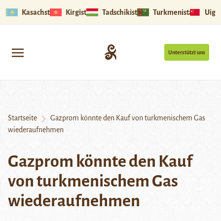
Kasachstan
Kirgistan
Tadschikistan
Turkmenistan
Uigu
Unterstützt uns
Startseite
Gazprom könnte den Kauf von turkmenischem Gas
wiederaufnehmen
Gazprom könnte den Kauf
von turkmenischem Gas
wiederaufnehmen