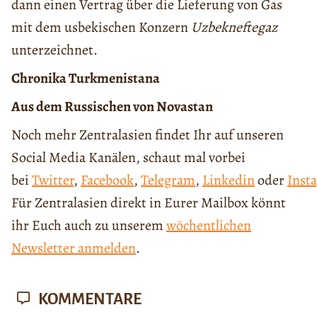
dann einen Vertrag über die Lieferung von Gas
mit dem usbekischen Konzern
Uzbekneftegaz
unterzeichnet.
Chronika Turkmenistana
Aus dem Russischen von Novastan
Noch mehr Zentralasien findet Ihr auf unseren
Social Media Kanälen, schaut mal vorbei
bei
Twitter
,
Facebook
,
Telegram
,
Linkedin
oder
Inst
Für Zentralasien direkt in Eurer Mailbox könnt
ihr Euch auch zu unserem
wöchentlichen
Newsletter anmelden
.
KOMMENTARE