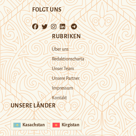
FOLGT UNS
RUBRIKEN
Über uns
Redaktionscharta
Unser Team
Unsere Partner
Impressum
Kontakt
UNSERE LÄNDER
Kasachstan
Kirgistan