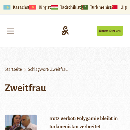
Kasachstan
Kirgistan
Tadschikistan
Turkmenistan
Uigu
Unterstützt uns
Startseite
Schlagwort:
Zweitfrau
Zweitfrau
Trotz Verbot: Polygamie bleibt in
Turkmenistan verbreitet