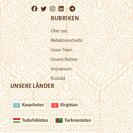
RUBRIKEN
Über uns
Redaktionscharta
Unser Team
Unsere Partner
Impressum
Kontakt
UNSERE LÄNDER
Kasachstan
Kirgistan
Tadschikistan
Turkmenistan