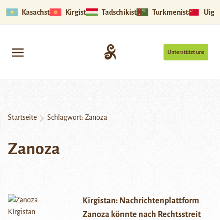
Kasachstan
Kirgistan
Tadschikistan
Turkmenistan
Uigu
Unterstützt uns
Startseite
Schlagwort:
Zanoza
Zanoza
Kirgistan: Nachrichtenplattform
Zanoza könnte nach Rechtsstreit