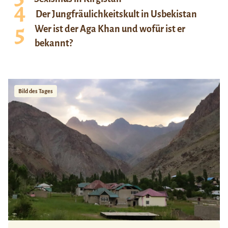
Der Jungfräulichkeitskult in Usbekistan
Wer ist der Aga Khan und wofür ist er
bekannt?
Bild des Tages