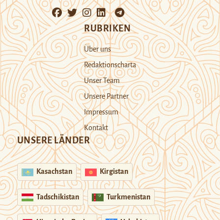
RUBRIKEN
Über uns
Redaktionscharta
Unser Team
Unsere Partner
Impressum
Kontakt
UNSERE LÄNDER
Kasachstan
Kirgistan
Tadschikistan
Turkmenistan