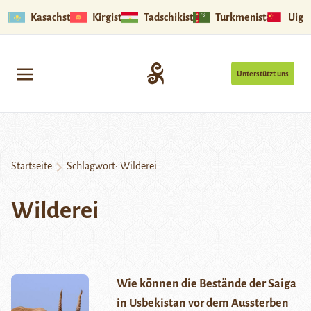
Kasachstan
Kirgistan
Tadschikistan
Turkmenistan
Uigu
Unterstützt uns
Startseite
Schlagwort:
Wilderei
Wilderei
Wie können die Bestände der Saiga
in Usbekistan vor dem Aussterben