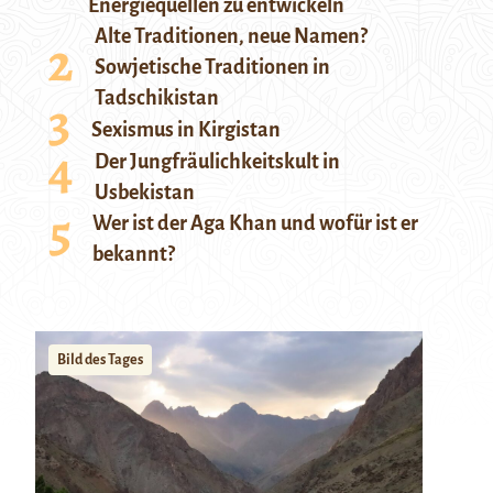
Energiequellen zu entwickeln
Alte Traditionen, neue Namen?
Sowjetische Traditionen in
Tadschikistan
Sexismus in Kirgistan
Der Jungfräulichkeitskult in
Usbekistan
Wer ist der Aga Khan und wofür ist er
bekannt?
Bild des Tages