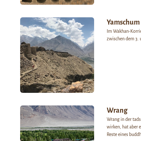
Yamschum
Im Wakhan-Korrid
zwischen dem 3. u
Wrang
Wrang in der tad
wirken, hat aber
Reste eines buddh