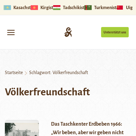
Kasachstan
Kirgistan
Tadschikistan
Turkmenistan
Uigu
Unterstützt uns
Startseite
Schlagwort:
Völkerfreundschaft
Völkerfreundschaft
Das Taschkenter Erdbeben 1966:
„Wir beben, aber wir geben nicht