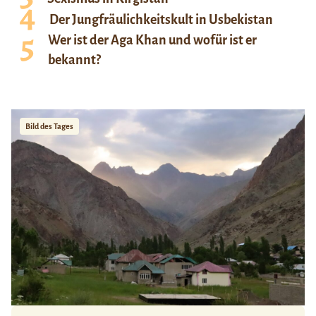
Der Jungfräulichkeitskult in Usbekistan
Wer ist der Aga Khan und wofür ist er
bekannt?
Bild des Tages