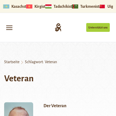
Kasachstan
Kirgistan
Tadschikistan
Turkmenistan
Uigu
Unterstützt uns
Startseite
Schlagwort:
Veteran
Veteran
Der Veteran