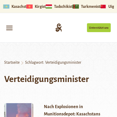
Kasachstan
Kirgistan
Tadschikistan
Turkmenistan
Uigu
Unterstützt uns
Startseite
Schlagwort:
Verteidigungsminister
Verteidigungsminister
Nach Explosionen in
Munitionsdepot: Kasachstans