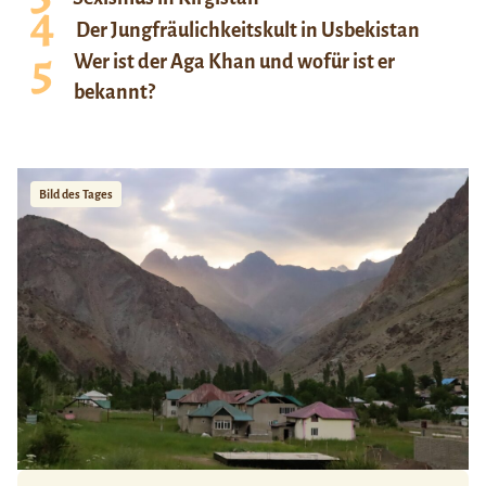
Der Jungfräulichkeitskult in Usbekistan
Wer ist der Aga Khan und wofür ist er
bekannt?
Bild des Tages