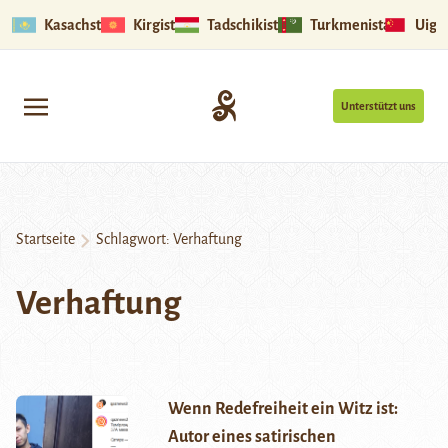
Kasachstan
Kirgistan
Tadschikistan
Turkmenistan
Uigu
Unterstützt uns
Startseite
Schlagwort:
Verhaftung
Verhaftung
Wenn Redefreiheit ein Witz ist:
Autor eines satirischen