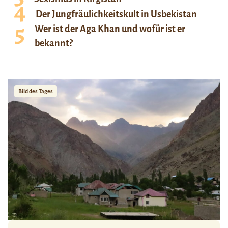
Der Jungfräulichkeitskult in Usbekistan
Wer ist der Aga Khan und wofür ist er
bekannt?
Bild des Tages