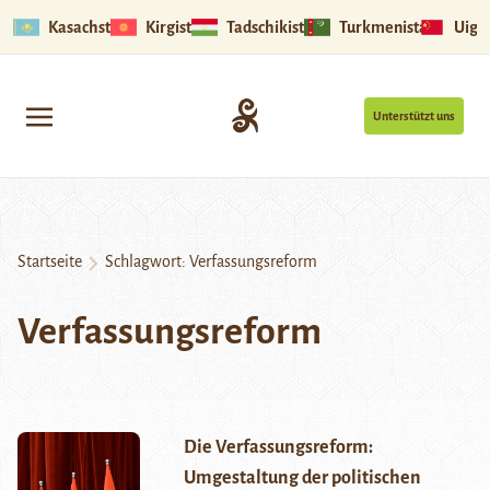
Kasachstan
Kirgistan
Tadschikistan
Turkmenistan
Uigu
Unterstützt uns
Startseite
Schlagwort:
Verfassungsreform
Verfassungsreform
Die Verfassungsreform:
Umgestaltung der politischen