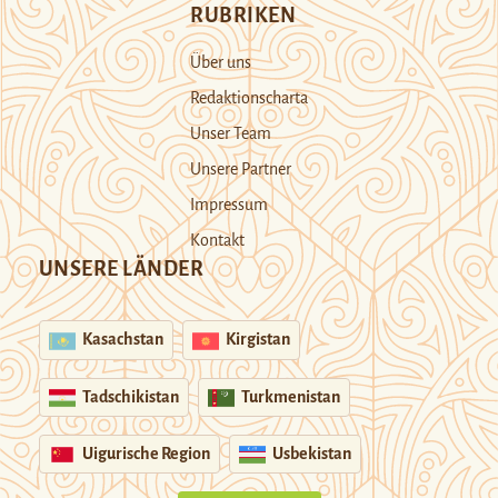
RUBRIKEN
Über uns
Redaktionscharta
Unser Team
Unsere Partner
Impressum
Kontakt
UNSERE LÄNDER
Kasachstan
Kirgistan
Tadschikistan
Turkmenistan
Uigurische Region
Usbekistan