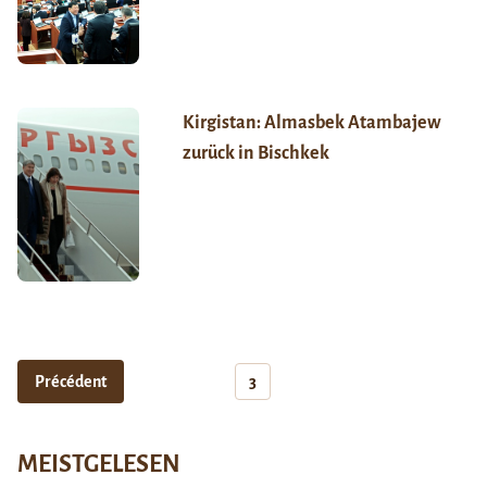
Kirgistan: Almasbek Atambajew
zurück in Bischkek
Précédent
3
MEISTGELESEN