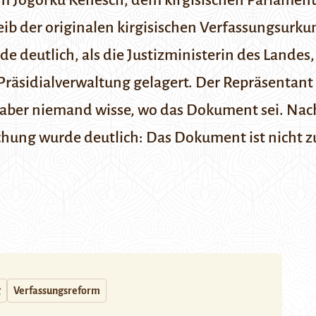
im
Jogorku Kenesch,
dem kirgisischen Parlament
eib der originalen kirgisischen Verfassungsurk
deutlich, als die Justizministerin des Landes
räsidialverwaltung gelagert. Der Repräsentant
aber niemand wisse, wo das Dokument sei. Nach
hung wurde deutlich: Das Dokument ist nicht z
g
Verfassungsreform