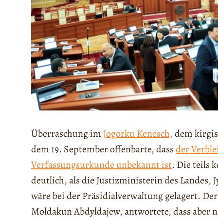
Überraschung im
Jogorku Kenesch,
dem kirgis
dem 19. September offenbarte, dass
der Verble
Verfassungsurkunde unbekannt ist
. Die teil
deutlich, als die Justizministerin des Landes
wäre bei der Präsidialverwaltung gelagert. De
Moldakun Abdyldajew, antwortete, dass aber 