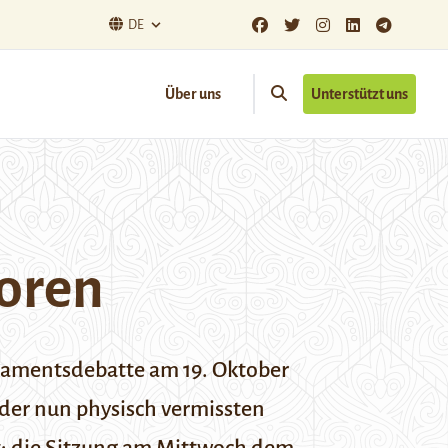
DE
Über uns
Unterstützt uns
loren
arlamentsdebatte am 19. Oktober
 der nun physisch vermissten