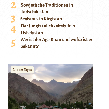
Sowjetische Traditionen in
Tadschikistan
Sexismus in Kirgistan
Der Jungfräulichkeitskult in
Usbekistan
Wer ist der Aga Khan und wofür ist er
bekannt?
Bild des Tages