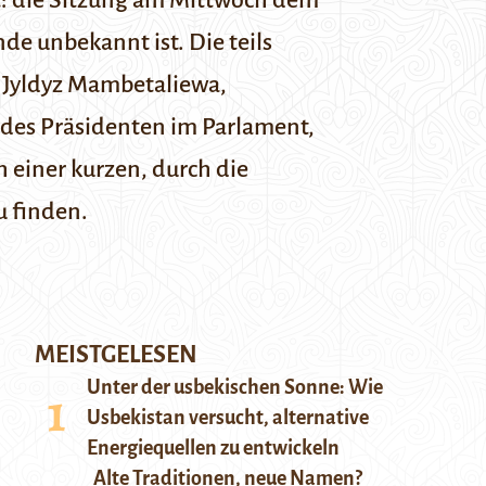
: die Sitzung am Mittwoch dem
unde unbekannt ist
. Die teils
, Jyldyz Mambetaliewa,
 des Präsidenten im Parlament,
 einer kurzen, durch die
u finden.
MEISTGELESEN
Unter der usbekischen Sonne: Wie
Usbekistan versucht, alternative
Energiequellen zu entwickeln
Alte Traditionen, neue Namen?