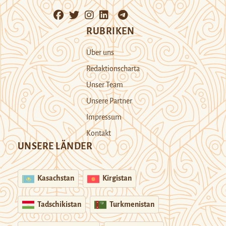
RUBRIKEN
Über uns
Redaktionscharta
Unser Team
Unsere Partner
Impressum
Kontakt
UNSERE LÄNDER
Kasachstan
Kirgistan
Tadschikistan
Turkmenistan