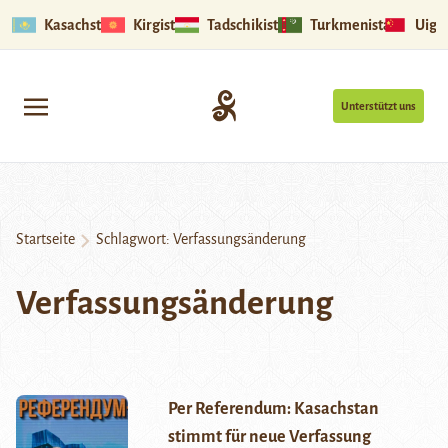
Kasachstan
Kirgistan
Tadschikistan
Turkmenistan
Uigu
Unterstützt uns
Startseite
Schlagwort:
Verfassungsänderung
Verfassungsänderung
Per Referendum: Kasachstan
stimmt für neue Verfassung