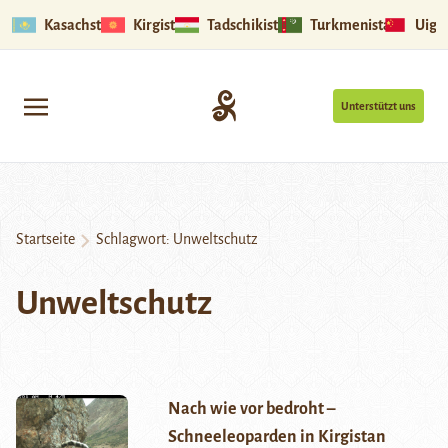
Kasachstan
Kirgistan
Tadschikistan
Turkmenistan
Uigu
Unterstützt uns
Startseite
Schlagwort:
Unweltschutz
Unweltschutz
Nach wie vor bedroht –
Schneeleoparden in Kirgistan