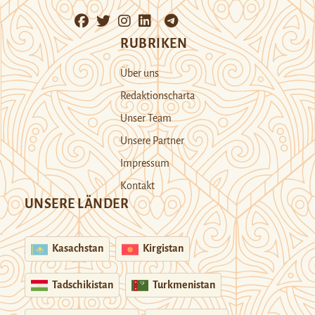
RUBRIKEN
Über uns
Redaktionscharta
Unser Team
Unsere Partner
Impressum
Kontakt
UNSERE LÄNDER
Kasachstan
Kirgistan
Tadschikistan
Turkmenistan