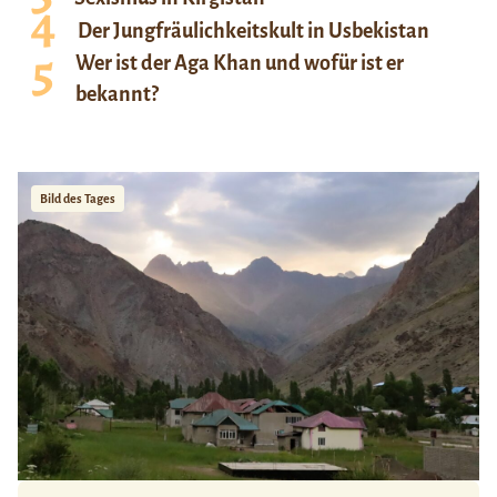
Der Jungfräulichkeitskult in Usbekistan
Wer ist der Aga Khan und wofür ist er
bekannt?
Bild des Tages