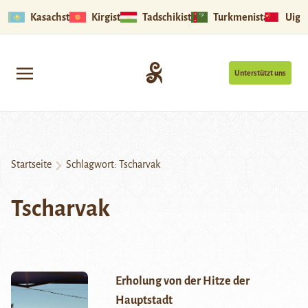
Kasachstan
Kirgistan
Tadschikistan
Turkmenistan
Uigu
Unterstützt uns
Startseite
Schlagwort:
Tscharvak
Tscharvak
Erholung von der Hitze der
Hauptstadt