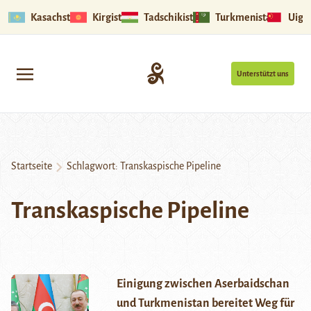
Kasachstan
Kirgistan
Tadschikistan
Turkmenistan
Uigu
Unterstützt uns
Startseite
Schlagwort:
Transkaspische Pipeline
Transkaspische Pipeline
Einigung zwischen Aserbaidschan
und Turkmenistan bereitet Weg für