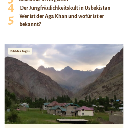
Der Jungfräulichkeitskult in Usbekistan
Wer ist der Aga Khan und wofür ist er
bekannt?
Bild des Tages