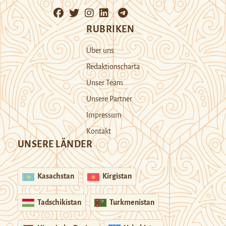
RUBRIKEN
Über uns
Redaktionscharta
Unser Team
Unsere Partner
Impressum
Kontakt
UNSERE LÄNDER
Kasachstan
Kirgistan
Tadschikistan
Turkmenistan