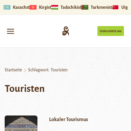
Kasachstan
Kirgistan
Tadschikistan
Turkmenistan
Uigu
Unterstützt uns
Startseite
Schlagwort:
Touristen
Touristen
Lokaler Tourismus