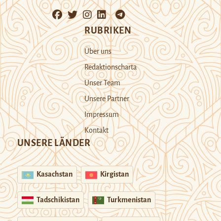
RUBRIKEN
Über uns
Redaktionscharta
Unser Team
Unsere Partner
Impressum
Kontakt
UNSERE LÄNDER
Kasachstan
Kirgistan
Tadschikistan
Turkmenistan