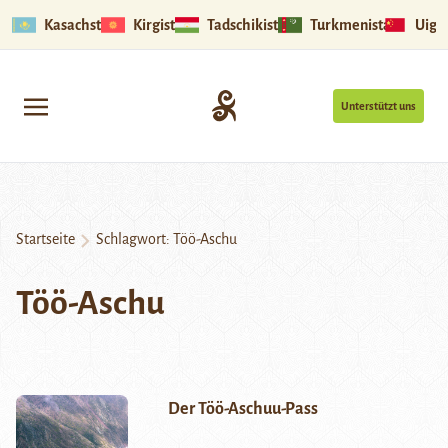
Kasachstan
Kirgistan
Tadschikistan
Turkmenistan
Uigu
Unterstützt uns
Startseite
Schlagwort:
Töö-Aschu
Töö-Aschu
Der Töö-Aschuu-Pass