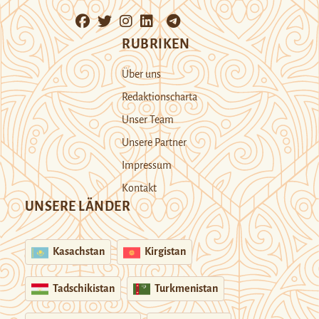
RUBRIKEN
Über uns
Redaktionscharta
Unser Team
Unsere Partner
Impressum
Kontakt
UNSERE LÄNDER
Kasachstan
Kirgistan
Tadschikistan
Turkmenistan