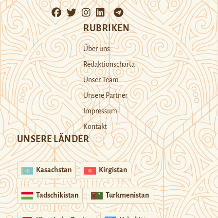
RUBRIKEN
Über uns
Redaktionscharta
Unser Team
Unsere Partner
Impressum
Kontakt
UNSERE LÄNDER
Kasachstan
Kirgistan
Tadschikistan
Turkmenistan