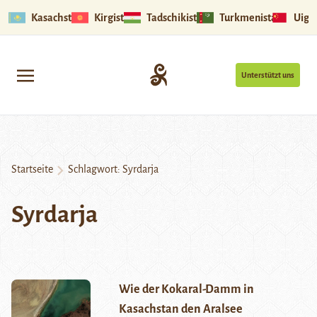
Kasachstan
Kirgistan
Tadschikistan
Turkmenistan
Uigu
Unterstützt uns
Startseite
Schlagwort:
Syrdarja
Syrdarja
Wie der Kokaral-Damm in
Kasachstan den Aralsee