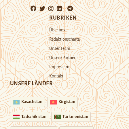
RUBRIKEN
Über uns
Redaktionscharta
Unser Team
Unsere Partner
Impressum
Kontakt
UNSERE LÄNDER
Kasachstan
Kirgistan
Tadschikistan
Turkmenistan