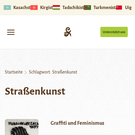
Kasachstan
Kirgistan
Tadschikistan
Turkmenistan
Uigu
Unterstützt uns
Startseite
Schlagwort:
Straßenkunst
Straßenkunst
Graffiti und Feminismus