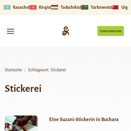
Kasachstan
Kirgistan
Tadschikistan
Turkmenistan
Uigu
Unterstützt uns
Startseite
Schlagwort:
Stickerei
Stickerei
Eine Suzani-Stickerin in Buchara