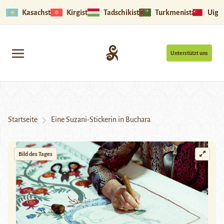
Kasachstan
Kirgistan
Tadschikistan
Turkmenistan
Uigu
Unterstützt uns
Startseite
Eine Suzani-Stickerin in Buchara
Bild des Tages