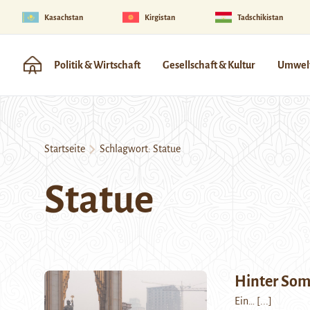
Kasachstan
Kirgistan
Tadschikistan
Politik & Wirtschaft
Gesellschaft & Kultur
Umwelt
Startseite
Schlagwort:
Statue
Statue
Hinter Som
Ein…
[...]