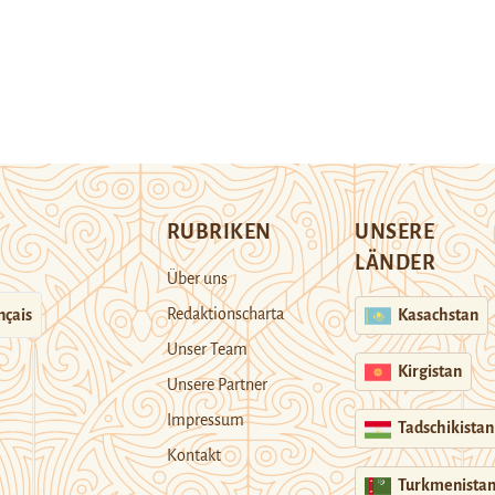
RUBRIKEN
UNSERE
LÄNDER
Über uns
Redaktionscharta
nçais
Kasachstan
Unser Team
Kirgistan
Unsere Partner
Impressum
Tadschikistan
Kontakt
Turkmenista